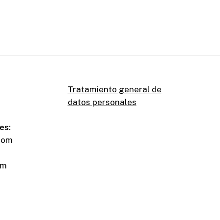
0
0
0
Tratamiento general de
datos personales
es:
.com
om